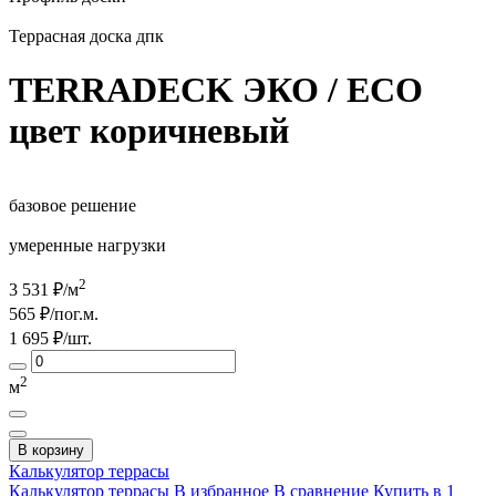
Террасная доска дпк
TERRADECK ЭКО / ECO
цвет коричневый
базовое решение
умеренные нагрузки
2
3 531
₽/м
565
₽/пог.м.
1 695
₽/шт.
2
м
В корзину
Калькулятор
террасы
Калькулятор террасы
В избранное
В сравнение
Купить в 1