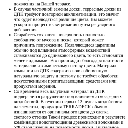
появления на Вашей террасе.
В случае частичной замены доски, террасные доски из
ДПК требуют повторной акклиматизации, это значит
что будет наблюдаться различие цвета. Вы можете
ускорить процесс выветривания путем регулярного
добавления.
Старайтесь сохранять поверхность полностью
свободную от мусора и песка, который может
причинить повреждение. Появляющиеся царапины
обычно под влиянием атмосферных воздействий
сглаживаются до одинакового цвета, то есть становятся
менее видимыми. Это происходит благодаря плотности
материалов и химическому составу цвета. Материал
компании из ДПК содержит свою собственную
натуральную защиту и поэтому не требует обработки
искусственными пропитывающими средствами или
продуктами морения.
Со временем весь палубный материал из ДПК
подвергнется разрушению под влиянием атмосферных
воздействий. В течении первых 12 недель воздействия
на элементы, продукция TERRADECK обычно
изнашивается от оригинального цвета до слегка
светлого оттенка Такой процесс происходит в результате
комбинации водопоглощения древесными волокнами и
УФ стабилизации на поверхности доски. Тщательное