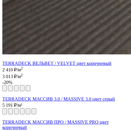
TERRADECK ВЕЛЬВЕТ / VELVET цвет коричневый
2
2 410
₽/м
2
3 013 ₽/м
-20%
TERRADECK МАССИВ 3.0 / MASSIVE 3.0 цвет серый
5 191
₽/м²
TERRADECK МАССИВ ПРО / MASSIVE PRO цвет
коричневый