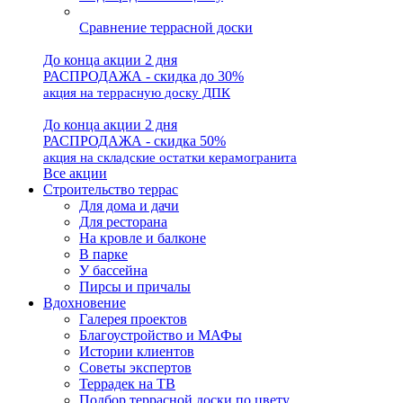
Сравнение террасной доски
До конца акции 2 дня
РАСПРОДАЖА - скидка до 30%
акция на террасную доску ДПК
До конца акции 2 дня
РАСПРОДАЖА - скидка 50%
акция на складские остатки керамогранита
Все акции
Строительство террас
Для дома и дачи
Для ресторана
На кровле и балконе
В парке
У бассейна
Пирсы и причалы
Вдохновение
Галерея проектов
Благоустройство и МАФы
Истории клиентов
Советы экспертов
Террадек на ТВ
Подбор террасной доски по цвету