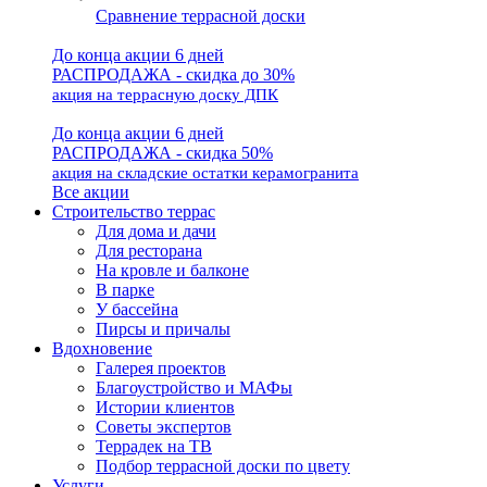
Сравнение террасной доски
До конца акции 6 дней
РАСПРОДАЖА - скидка до 30%
акция на террасную доску ДПК
До конца акции 6 дней
РАСПРОДАЖА - скидка 50%
акция на складские остатки керамогранита
Все акции
Строительство террас
Для дома и дачи
Для ресторана
На кровле и балконе
В парке
У бассейна
Пирсы и причалы
Вдохновение
Галерея проектов
Благоустройство и МАФы
Истории клиентов
Советы экспертов
Террадек на ТВ
Подбор террасной доски по цвету
Услуги