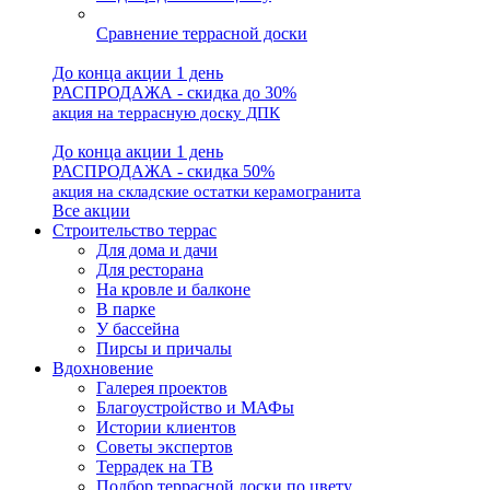
Сравнение террасной доски
До конца акции 1 день
РАСПРОДАЖА - скидка до 30%
акция на террасную доску ДПК
До конца акции 1 день
РАСПРОДАЖА - скидка 50%
акция на складские остатки керамогранита
Все акции
Строительство террас
Для дома и дачи
Для ресторана
На кровле и балконе
В парке
У бассейна
Пирсы и причалы
Вдохновение
Галерея проектов
Благоустройство и МАФы
Истории клиентов
Советы экспертов
Террадек на ТВ
Подбор террасной доски по цвету