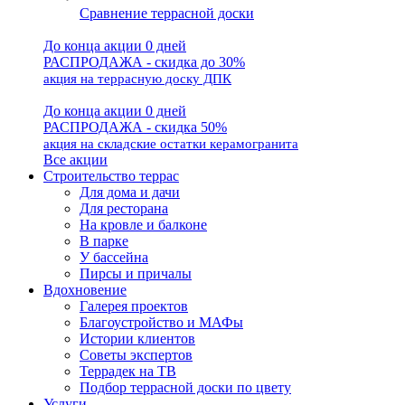
Сравнение террасной доски
До конца акции 0 дней
РАСПРОДАЖА - скидка до 30%
акция на террасную доску ДПК
До конца акции 0 дней
РАСПРОДАЖА - скидка 50%
акция на складские остатки керамогранита
Все акции
Строительство террас
Для дома и дачи
Для ресторана
На кровле и балконе
В парке
У бассейна
Пирсы и причалы
Вдохновение
Галерея проектов
Благоустройство и МАФы
Истории клиентов
Советы экспертов
Террадек на ТВ
Подбор террасной доски по цвету
Услуги