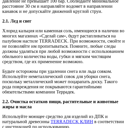
давление не превышает 100 бар. Соблюдайте минимальное
расстояние 30 см и направляйте водомет в направлении
канавок и не допускайте движений круглой струи.
2.1. Лед и снег
Хлорид кальция или каменная соль, имеющиеся в наличии во
многих магазинах «Сделай сам», будут растапливаться на
палубном настиле TERRADECK. При возможности, смойте и
не позволяйте им пропитываться. Помните, любые следы
должны удаляться при любой возможности с использованием
обильного количества воды, губки и мягким чистящим
средством, где их применение возможно.
Будьте осторожны при удалении снега или льда совком.
Используйте неметаллический совок для уборки снега,
поскольку металлический может поцарапать доску. Такого
рода повреждения не покрываются гарантийными
обязательствами компании Террадек.
2.2. Очистка остатков пищи, растительные и животные
жиры и масла
Используйте моющее средство для изделий из ДПК и
натуральной древесины
TERRADECK КЛИН
в соответствии
с инструкцией по использованию.