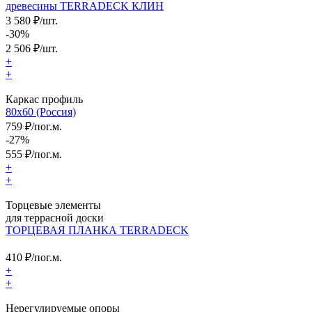
древесины TERRADECK КЛИН
3 580 ₽/шт.
-30%
2 506
₽/шт.
+
+
Каркас профиль
80x60 (Россия)
759 ₽/пог.м.
-27%
555
₽/пог.м.
+
+
Торцевые элементы
для террасной доски
ТОРЦЕВАЯ ПЛАНКА TERRADECK
410
₽/пог.м.
+
+
Нерегулируемые опоры