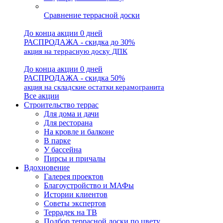
Сравнение террасной доски
До конца акции 0 дней
РАСПРОДАЖА - скидка до 30%
акция на террасную доску ДПК
До конца акции 0 дней
РАСПРОДАЖА - скидка 50%
акция на складские остатки керамогранита
Все акции
Строительство террас
Для дома и дачи
Для ресторана
На кровле и балконе
В парке
У бассейна
Пирсы и причалы
Вдохновение
Галерея проектов
Благоустройство и МАФы
Истории клиентов
Советы экспертов
Террадек на ТВ
Подбор террасной доски по цвету