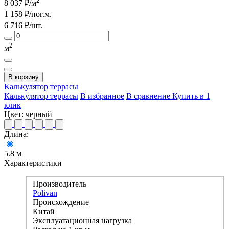
2
8 037
₽/м
1 158
₽/пог.м.
6 716
₽/шт.
2
м
В корзину
Калькулятор
террасы
Калькулятор террасы
В избранное
В сравнение
Купить в 1
клик
Цвет:
черный
Длина:
5.8 м
Характеристики
Производитель
Polivan
Происхождение
Китай
Эксплуатационная нагрузка