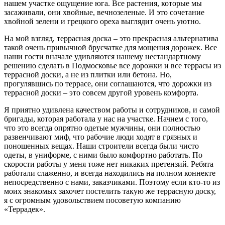
нашем участке ощущение юга. Все растения, которые мы
засаживали, они хвойные, вечнозеленые. И это сочетание
хвойной зелени и грецкого ореха выглядит очень уютно.
На мой взгляд, террасная доска – это прекрасная альтернатива
такой очень привычной брусчатке для мощения дорожек. Все
наши гости вначале удивляются нашему нестандартному
решению сделать в Подмосковье все дорожки и все террасы из
террасной доски, а не из плитки или бетона. Но,
прогулявшись по террасе, они соглашаются, что дорожки из
террасной доски – это совсем другой уровень комфорта.
Я приятно удивлена качеством работы и сотрудников, и самой
бригады, которая работала у нас на участке. Начнем с того,
что это всегда опрятно одетые мужчины, они полностью
развенчивают миф, что рабочие люди ходят в грязных и
поношенных вещах. Наши строители всегда были чисто
одеты, в униформе, с ними было комфортно работать. По
скорости работы у меня тоже нет никаких претензий. Ребята
работали слаженно, и всегда находились на полном коннекте
непосредственно с нами, заказчиками. Поэтому если кто-то из
моих знакомых захочет постелить такую же террасную доску,
я с огромным удовольствием посоветую компанию
«Террадек».