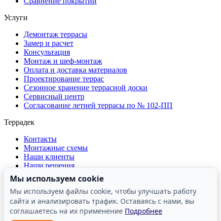
Сравнение покрытий
Услуги
Демонтаж террасы
Замер и расчет
Консультация
Монтаж и шеф-монтаж
Оплата и доставка материалов
Проектирование террас
Сезонное хранение террасной доски
Сервисный центр
Согласование летней террасы по № 102-ПП
Террадек
Контакты
Монтажные схемы
Наши клиенты
Наши решения
О компании
Мы используем cookie
Отзывы о компании
Мы используем файлы cookie, чтобы улучшать работу
Производство
сайта и анализировать трафик. Оставаясь с нами, вы
Реквизиты
Сертификаты и лицензии
соглашаетесь на их применение
Подробнее