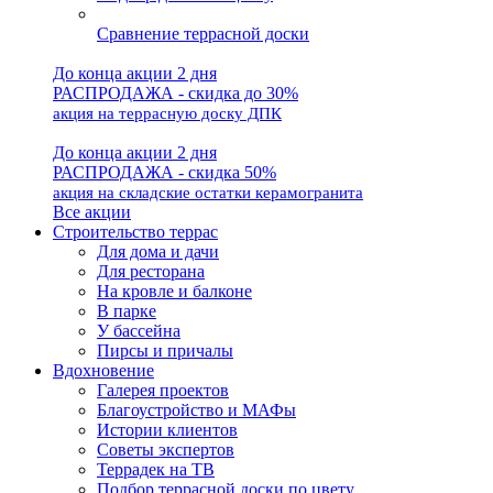
Сравнение террасной доски
До конца акции 2 дня
РАСПРОДАЖА - скидка до 30%
акция на террасную доску ДПК
До конца акции 2 дня
РАСПРОДАЖА - скидка 50%
акция на складские остатки керамогранита
Все акции
Строительство террас
Для дома и дачи
Для ресторана
На кровле и балконе
В парке
У бассейна
Пирсы и причалы
Вдохновение
Галерея проектов
Благоустройство и МАФы
Истории клиентов
Советы экспертов
Террадек на ТВ
Подбор террасной доски по цвету