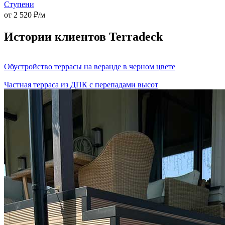
Ступени
от 2 520 ₽/м
Истории клиентов Terradeck
Обустройство террасы на веранде в черном цвете
Частная терраса из ДПК с перепадами высот