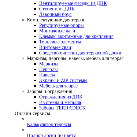
Вентилируемые фасады из ДПК
Ступени из ДПК
Лавочный брус
Комплектующие для террас
Регулируемые опоры
Монтажные лаги
Клеммы монтажные для крепления
Торцевые элементы
Винтовые сваи
Средство очистки для террасной доски
Маркизы, перголы, навесы, мебель для террас
Маркизы
Перголы
Навесы
Экраны и ZIP-системы
Мебель для террас
Заборы и ограждения
Ограждения из ДПК
Из стекла и металла
Заборы TERRADECK
Онлайн-сервисы
Калькулятор террасы
Подбор доски по цвету