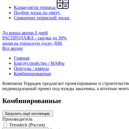
Калькулятор террасы
Подбор доски по цвету
Сравнение террасной доски
До конца акции 0 дней
РАСПРОДАЖА - скидка до 30%
акция на террасную доску ДПК
Все акции
Главная
Благоустройство / МАФы
Перголы / навесы
Комбинированные
Компания Террадек предлагает проектирование и строительств
индивидуальный проект под нужды заказчика, а штатные монт
Комбинированные
Производитель
Terradeck (Россия)