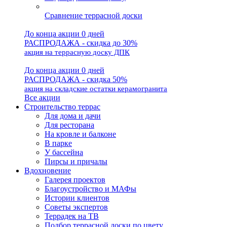
Сравнение террасной доски
До конца акции 0 дней
РАСПРОДАЖА - скидка до 30%
акция на террасную доску ДПК
До конца акции 0 дней
РАСПРОДАЖА - скидка 50%
акция на складские остатки керамогранита
Все акции
Строительство террас
Для дома и дачи
Для ресторана
На кровле и балконе
В парке
У бассейна
Пирсы и причалы
Вдохновение
Галерея проектов
Благоустройство и МАФы
Истории клиентов
Советы экспертов
Террадек на ТВ
Подбор террасной доски по цвету