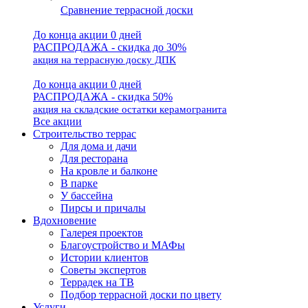
Сравнение террасной доски
До конца акции 0 дней
РАСПРОДАЖА - скидка до 30%
акция на террасную доску ДПК
До конца акции 0 дней
РАСПРОДАЖА - скидка 50%
акция на складские остатки керамогранита
Все акции
Строительство террас
Для дома и дачи
Для ресторана
На кровле и балконе
В парке
У бассейна
Пирсы и причалы
Вдохновение
Галерея проектов
Благоустройство и МАФы
Истории клиентов
Советы экспертов
Террадек на ТВ
Подбор террасной доски по цвету
Услуги