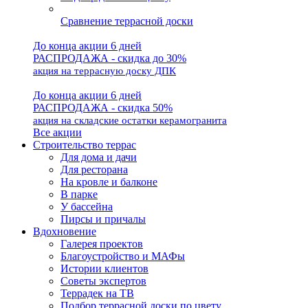
Сравнение террасной доски
До конца акции 6 дней
РАСПРОДАЖА - скидка до 30%
акция на террасную доску ДПК
До конца акции 6 дней
РАСПРОДАЖА - скидка 50%
акция на складские остатки керамогранита
Все акции
Строительство террас
Для дома и дачи
Для ресторана
На кровле и балконе
В парке
У бассейна
Пирсы и причалы
Вдохновение
Галерея проектов
Благоустройство и МАФы
Истории клиентов
Советы экспертов
Террадек на ТВ
Подбор террасной доски по цвету