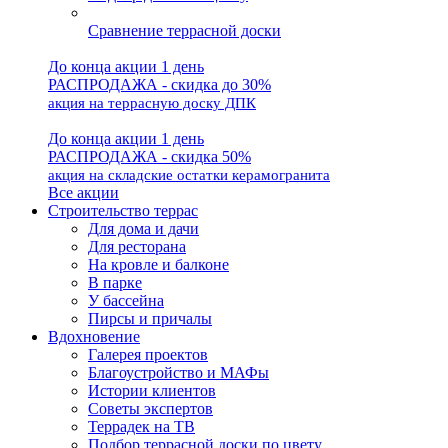
Сравнение террасной доски
До конца акции 1 день
РАСПРОДАЖА - скидка до 30%
акция на террасную доску ДПК
До конца акции 1 день
РАСПРОДАЖА - скидка 50%
акция на складские остатки керамогранита
Все акции
Строительство террас
Для дома и дачи
Для ресторана
На кровле и балконе
В парке
У бассейна
Пирсы и причалы
Вдохновение
Галерея проектов
Благоустройство и МАФы
Истории клиентов
Советы экспертов
Террадек на ТВ
Подбор террасной доски по цвету