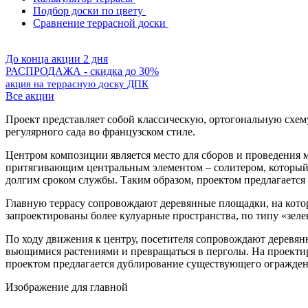
Подбор доски по цвету
Сравнение террасной доски
До конца акции 2 дня
РАСПРОДАЖА - скидка до 30%
акция на террасную доску ДПК
Все акции
Проект представляет собой классическую, ортогональную схем
регулярного сада во французском стиле.
Центром композиции является место для сборов и проведения 
притягивающим центральным элементом – солитером, который 
долгим сроком службы. Таким образом, проектом предлагается
Главную террасу сопровождают деревянные площадки, на котор
запроектированы более кулуарные пространства, по типу «зел
По ходу движения к центру, посетителя сопровождают деревян
вьющимися растениями и превращаться в перголы. На проекти
проектом предлагается дублирование существующего ограждени
Изображение для главной