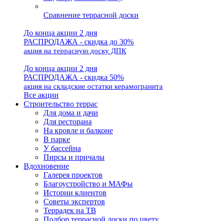
Сравнение террасной доски
До конца акции 2 дня
РАСПРОДАЖА - скидка до 30%
акция на террасную доску ДПК
До конца акции 2 дня
РАСПРОДАЖА - скидка 50%
акция на складские остатки керамогранита
Все акции
Строительство террас
Для дома и дачи
Для ресторана
На кровле и балконе
В парке
У бассейна
Пирсы и причалы
Вдохновение
Галерея проектов
Благоустройство и МАФы
Истории клиентов
Советы экспертов
Террадек на ТВ
Подбор террасной доски по цвету