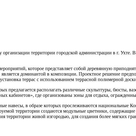
у организации территории городской администрации в г. Ухте. 
мероприятий, которое представляет собой деревянную приподнят
является доминантой в композиции. Проектное решение предпо
 установка террас с использованием террасной полимерной доск
ых предлагается располагать различные скульптуры, бюсты, ва
еных кабинетов», где организованы зоны для отдыха, огражденн
ные навесы, в образе которых прослеживаются национальные Ко
руемой территории создаются модульные цветники, содержащие 
я территории живой изгородью, для создания более мягких гра