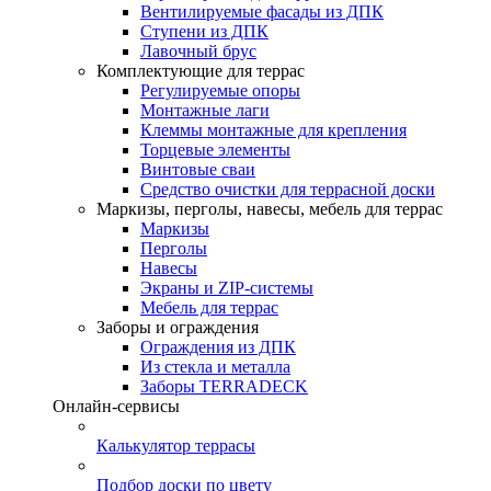
Вентилируемые фасады из ДПК
Ступени из ДПК
Лавочный брус
Комплектующие для террас
Регулируемые опоры
Монтажные лаги
Клеммы монтажные для крепления
Торцевые элементы
Винтовые сваи
Средство очистки для террасной доски
Маркизы, перголы, навесы, мебель для террас
Маркизы
Перголы
Навесы
Экраны и ZIP-системы
Мебель для террас
Заборы и ограждения
Ограждения из ДПК
Из стекла и металла
Заборы TERRADECK
Онлайн-сервисы
Калькулятор террасы
Подбор доски по цвету