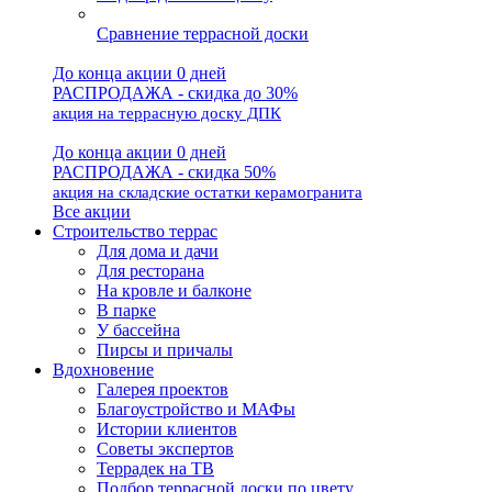
Сравнение террасной доски
До конца акции 0 дней
РАСПРОДАЖА - скидка до 30%
акция на террасную доску ДПК
До конца акции 0 дней
РАСПРОДАЖА - скидка 50%
акция на складские остатки керамогранита
Все акции
Строительство террас
Для дома и дачи
Для ресторана
На кровле и балконе
В парке
У бассейна
Пирсы и причалы
Вдохновение
Галерея проектов
Благоустройство и МАФы
Истории клиентов
Советы экспертов
Террадек на ТВ
Подбор террасной доски по цвету