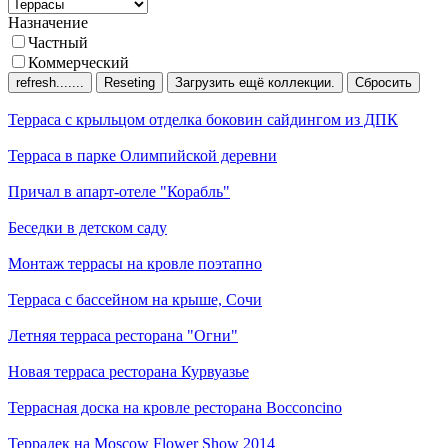
Назначение
Частный
Коммерческий
Сбросить
Терраса с крыльцом
отделка боковин сайдингом из ДПК
Терраса в парке
Олимпийской деревни
Причал
в апарт-отеле "Корабль"
Беседки
в детском саду
Монтаж террасы
на кровле поэтапно
Терраса
с бассейном на крыше, Сочи
Летняя терраса
ресторана "Огни"
Новая терраса
ресторана Курвуазье
Террасная доска на кровле
ресторана Bocconcino
Террадек
на Moscow Flower Show 2014